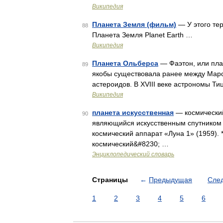
Википедия
Планета Земля (фильм)
— У этого тер
88
Планета Земля Planet Earth …
Википедия
Планета Ольберса
— Фаэтон, или пла
89
якобы существовала ранее между Марс
астероидов. В XVIII веке астрономы Т
Википедия
планета искусственная
— космический
90
являющийся искусственным спутником 
космический аппарат «Луна 1» (195
космический&#8230; …
Энциклопедический словарь
Страницы
←
Предыдущая
Сле
1
2
3
4
5
6