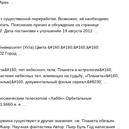
 Apes …
т существенной переработки. Возможно, её необходимо
сать. Пояснение причин и обсуждение на странице
2. Дата постановки к улучшению 19 августа 2012 …
ниверситет (Ухта) Цвета &#160;&#160;&#160;&#160;
02 Город …
а&#160; тип небесного тела; Планета в астрологии&#160;
системе небесных тел, влияющих на судьбу; «Планета»&#160;
фильм)&#160; документальный фильм сериал,&#8230; …
осмическим телескопом «Хаббл» Орбитальные
1,6660 а. е …
ермина существуют и другие значения, см. Планета обезьян.
s Жанр: Научная фантастика Автор: Пьер Буль Год написания …