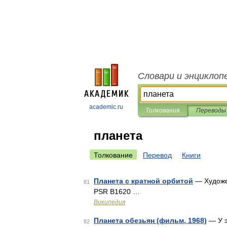
Словари и энциклоп
academic.ru
Толкования
Переводы
планета
Толкование
Перевод
Книги
Планета с кратной орбитой
— Художес
81
PSR B1620 …
Википедия
Планета обезьян (фильм, 1968)
— У э
82