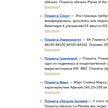
обезьян. Планета обезьян Planet of the
Википедия
Планета Спорт
— Эта страница требуе
83
викифицировать, дополнить или перепи
Википедия:К улучшению/19 августа 201
Википедия
Планета-Университет
— БК Планета У
84
&#160;&#160;&#160;&#160; Основан 20
Википедия
Планета (значения)
— Планета: Планет
85
одно из подвижных в геоцентрической 
марка мотоцикла ИЖ. BBC: Планеты (
Википедия
Планета Марс
— Марс Снимок Марса к
86
характеристики Афелий 249,23×106 км 
Википедия
Планета обезьян (роман)
— У этого т
87
Планета обезьян La Planète des singe