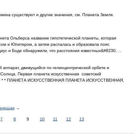
мина существуют и другие значения, см. Планета Земля.
нета Ольберса название гипотетической планеты, которая
ом и Юпитером, а затем распалась и образовала пояс
ициус и Боде обнаружили, что расстояния известных&#8230; …
 аппарат, движущийся по гелиоцентрической орбите и
Солнца. Первая планета искусственная советский
9). * * * ПЛАНЕТА ИСКУССТВЕННАЯ ПЛАНЕТА ИСКУССТВЕННАЯ,
дующая
→
7
8
9
10
11
12
13